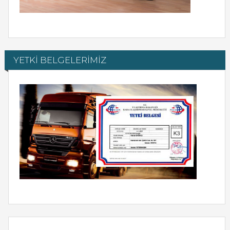
YETKİ BELGELERİMİZ