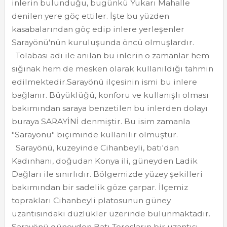
inlerin bulunduğu, bugünkü Yukarı Mahalle
denilen yere göç ettiler. İşte bu yüzden
kasabalarından göç edip inlere yerleşenler
Sarayönü'nün kuruluşunda öncü olmuşlardır.
Tolabası adı ile anılan bu inlerin o zamanlar hem
sığınak hem de mesken olarak kullanıldığı tahmin
edilmektedir.Sarayönü ilçesinin ismi bu inlere
bağlanır. Büyüklüğü, konforu ve kullanışlı olması
bakımından saraya benzetilen bu inlerden dolayı
buraya SARAYİNİ denmiştir. Bu isim zamanla
"Sarayönü" biçiminde kullanılır olmuştur.
Sarayönü, kuzeyinde Cihanbeyli, batı'dan
Kadınhanı, doğudan Konya ili, güneyden Ladik
Dağları ile sınırlıdır. Bölgemizde yüzey şekilleri
bakımından bir sadelik göze çarpar. İlçemiz
toprakları Cihanbeyli platosunun güney
uzantısındaki düzlükler üzerinde bulunmaktadır.
Sarayönü güneyden Batı Torosların bir uzantısı