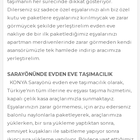
taşımanın her sürecinde dikkat gösteriyor.
Dilerseniz siz sadece özel eşyalarınızı alın biz özel
kutu ve paketlere eşyalarınız kırılmıycak ve zarar
görmüycek şekilde yerleştirelim evden eve
nakliye de bir ilk paketlediğimiz eşyalarınızı
apartman merdivenlerinde zarar görmeden kendi
asansörümüzle tek hamlede indirip aracımıza
yerleştirelim.
SARAYÖNÜNDE EVDEN EVE TAŞIMACILIK
KONYA Sarayönü evden eve taşımacılık olarak,
Türkiye’nin tüm illerine ev eşyası taşıma hizmetini,
kapalı çelik kasa araçlarımızla sunmaktayız.
Eşyalarınızın zarar görmemesi, için arzu ederseniz
balonlu naylonlarla paketleyerek, araçlarımıza
yüklerken, bir sıra yükleme yaptıktan sonra,
emniyet kuşakları ile sabitleme yapıyor sonra
ikinci sıra yükleme yapılıyor. Böylece vaat ettiğimiz