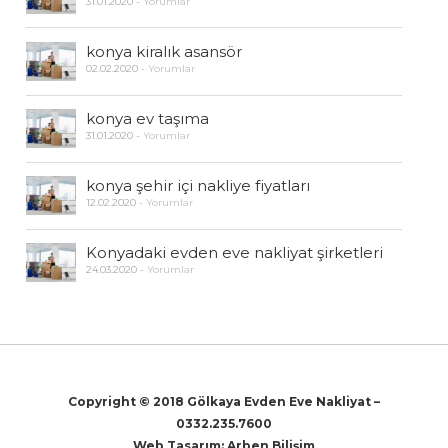
31.01.2020
-
Yorumlar
konya kiralık asansör
02.02.2020
-
Yorumlar
konya ev taşıma
31.01.2020
-
Yorumlar
konya şehir içi nakliye fiyatları
12.02.2020
-
Yorumlar
Konyadaki evden eve nakliyat şirketleri
24.03.2020
-
Yorumlar
Copyright © 2018 Gölkaya Evden Eve Nakliyat –
0332.235.7600
Web Tasarım:
Arben Bilişim