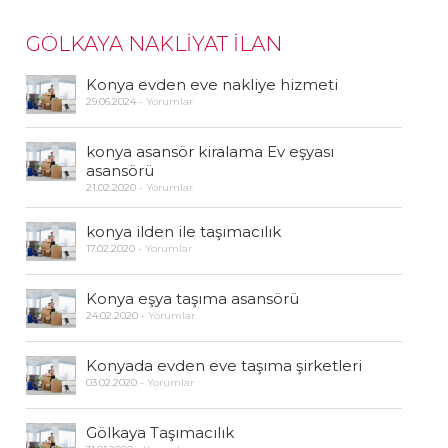
GÖLKAYA NAKLİYAT İLAN
Konya evden eve nakliye hizmeti
29.06.2024
-
Yorumlar
konya asansör kiralama Ev eşyası
asansörü
21.02.2020
-
Yorumlar
konya ilden ile taşımacılık
17.02.2020
-
Yorumlar
Konya eşya taşıma asansörü
24.02.2020
-
Yorumlar
Konyada evden eve taşıma şirketleri
03.02.2020
-
Yorumlar
Gölkaya Taşımacılık