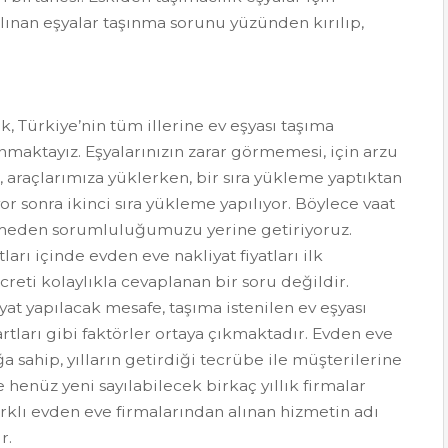
alınan eşyalar taşınma sorunu yüzünden kırılıp,
 Türkiye’nin tüm illerine ev eşyası taşıma
unmaktayız. Eşyalarınızın zarar görmemesi, için arzu
 araçlarımıza yüklerken, bir sıra yükleme yaptıktan
or sonra ikinci sıra yükleme yapılıyor. Böylece vaat
vermeden sorumluluğumuzu yerine getiriyoruz.
rı içinde evden eve nakliyat fiyatları ilk
reti kolaylıkla cevaplanan bir soru değildir.
iyat yapılacak mesafe, taşıma istenilen ev eşyası
rtları gibi faktörler ortaya çıkmaktadır. Evden eve
ğa sahip, yılların getirdiği tecrübe ile müşterilerine
e henüz yeni sayılabilecek birkaç yıllık firmalar
Farklı evden eve firmalarından alınan hizmetin adı
ır.