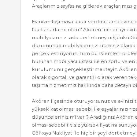
Araçlarımız sayfasına giderek araçlarımızı gö
Evinizin taşımaya karar verdiniz ama evini
takılanlarla mı oldu? Akören`nın en iyi evde
mobilyalarınızı asla dert etmeyin. Çünkü Gö
durumunda mobilyalarınızı ücretsiz olarak
gerçekleştiriyoruz. Tüm bu işlemleri profe
bulunan mobilyacı ustası ile en zorlu ve en
kurulumunu gerçekleştirmekteyiz. Akören il
olarak sigortalı ve garantili olarak veren te
taşıma hizmetimiz hakkında daha detaylı bil
Akören ilçesinde oturuyorsunuz ve evinizi 
yüksek kat olması sebebi ile eşyalarınızın
düşünceleriniz mi var ? Aradığınız Akören e
olması sebebi ile siz yüksek fiyat mı sunuyo
Gölkaya Nakliyat ile hiç bir şeyi dert etmey