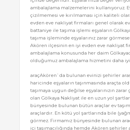
içinde değerlidir. Eşyalarınıza değer veriyo
ambalajlama malzemelerini kullanıyoruz. E
çizilmemesi ve kırılmaması için kaliteli o
evden eve nakliyat firmaları genel olarak e
battaniye ile taşıma işlemi eşyaların Gölkay
taşıma işleminde eşyalarınız zarar görmese
Akören ilçesinin en iyi evden eve nakliyat fi
ambalajlama konusunda her daim Gölkayad
olduğumuz ambalajlama hizmetini daha iyi g
araçAkören`da bulunan evinizi şehirler ara
haricinde eşyaların taşınmasında araçta old
taşımaya uygun değilse eşyalarınızın zarar 
olan Gölkaya Nakliyat ile en uzun yol şartl
bünyesinde bulunan bütün araçlar ev taşıma
araçlardır. En kötü yol şartlarında bile (yağ
görmez. Firmamız bünyesinde bulunan araç
içi taşımacılığında hemde Akören şehirler 