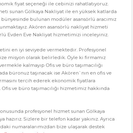
mik fiyat seçeneği ile cebinizi rahatlatıyoruz.
meti sunan Gölkaya Nakliyat ile en yüksek katlarda
z bünyesinde bulunan modüler asansörlü aracımız
 sunmaktayız. Akören asansörlü nakliyat hizmeti
rlü Evden Eve Nakliyat hizmetimizi inceleyiniz.
tini en iyi seviyede vermektedir. Profesyonel
ize misyon olarak belirledik. Öyle ki firmamız
vermekle kalmayıp Ofis ve büro taşımacılığı
 yada büronuz taşınacak ise Akören`nın en ofis ve
irmasını tercih ederek ekonomik fiyatlara
z. Ofis ve büro taşımacılığı hizmetimiz hakkında
 konusunda profesyonel hizmet sunan Gölkaya
ya hazırız. Sizlere bir telefon kadar yakınız. Ayrıca
mızdaki numaralarımızdan bize ulaşarak destek