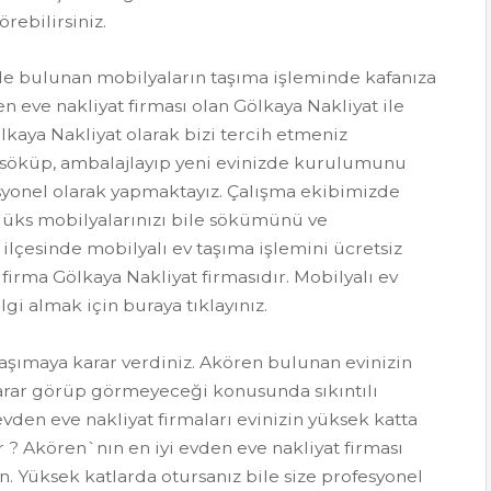
rebilirsiniz.
zde bulunan mobilyaların taşıma işleminde kafanıza
n eve nakliyat firması olan Gölkaya Nakliyat ile
lkaya Nakliyat olarak bizi tercih etmeniz
 söküp, ambalajlayıp yeni evinizde kurulumunu
syonel olarak yapmaktayız. Çalışma ekibimizde
 lüks mobilyalarınızı bile sökümünü ve
çesinde mobilyalı ev taşıma işlemini ücretsiz
k firma Gölkaya Nakliyat firmasıdır. Mobilyalı ev
gi almak için buraya tıklayınız.
taşımaya karar verdiniz. Akören bulunan evinizin
 zarar görüp görmeyeceği konusunda sıkıntılı
vden eve nakliyat firmaları evinizin yüksek katta
r ? Akören`nın en iyi evden eve nakliyat firması
in. Yüksek katlarda otursanız bile size profesyonel