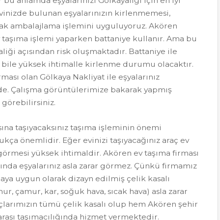
r bu anlamda eşyalarınızı Gölkayaliği için en iyi
vinizde bulunan eşyalarınızın kirlenmemesi,
larak ambalajlama işlemini uyguluyoruz. Akören
v taşıma işlemi yaparken battaniye kullanır. Ama bu
aliği açısından risk oluşmaktadır. Battaniye ile
 bile yüksek ihtimalle kirlenme durumu olacaktır.
rması olan Gölkaya Nakliyat ile eşyalarınız
e. Çalışma görüntülerimize bakarak yapmış
örebilirsiniz.
sına taşıyacaksınız taşıma işleminin önemi
ukça önemlidir. Eğer evinizi taşıyacağınız araç ev
görmesi yüksek ihtimaldir. Akören ev taşıma firması
arında eşyalarınız asla zarar görmez. Çünkü firmamız
ya uygun olarak dizayn edilmiş çelik kasalı
mur, çamur, kar, soğuk hava, sıcak hava) asla zarar
larımızın tümü çelik kasalı olup hem Akören şehir
arası taşımacılığında hizmet vermektedir.