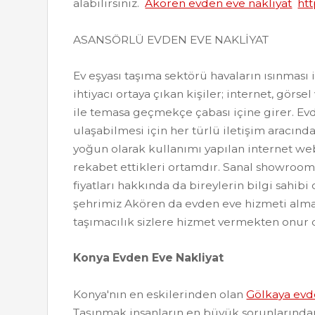
alabilirsiniz.
Akören evden eve nakliyat
htt
ASANSÖRLÜ EVDEN EVE NAKLİYAT
Ev eşyası taşıma sektörü havaların ısınması 
ihtiyacı ortaya çıkan kişiler; internet, görse
ile temasa geçmekçe çabası içine girer. Ev
ulaşabilmesi için her türlü iletişim aracı
yoğun olarak kullanımı yapılan internet web
rekabet ettikleri ortamdır. Sanal showroom 
fiyatları hakkında da bireylerin bilgi sahibi
şehrimiz Akören da evden eve hizmeti alma
taşımacılık sizlere hizmet vermekten onur 
Konya Evden Eve Nakliyat
Konya'nın en eskilerinden olan
Gölkaya evd
Taşınmak insanların en büyük sorunlarından 