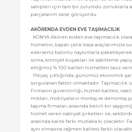
sahipleri için tam bir zulumdü zorluklarla 
parçalanım zarar görüyordu.
AKÖRENDA EVDEN EVE TAŞIMACILIK
KONYA Akören evden eve taşımacılık olarak,
hizmetini, kapalı çelik kasa araçlarımızla s
ederseniz balonlu naylonlarla paketleyerek,
sonra, emniyet kuşakları ile sabitleme yapıy
ettiğimiz % 100 kaliteli hizmetten taviz 
İhtiyaç çıktığında, günümüz ekonomik şartla
sorgulanan faktör olmaktadır. Taşımacılık üc
Firmanın güvenilirliği, hizmet kalitesi, nakl
miktarı, mobilyaların montaj ve demontaj şa
taşıma firmaları arasında belirli bir saygınlı
hizmet veren nakliyat şirketleri ile, sektörd
arasında kalite farkı mutlaka ki olacaktır. 
aynı olmasına rağmen kalitesi farklı olacakt