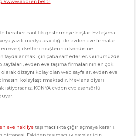
p://www.akoren.bel.tr
ile beraber canlılık göstermeye başlar. Ev taşıma
l veya yazılı medya aracılığı ile evden eve firmaları
den eve şirketleri müşterinin kendisine
ndan faydalanmak için çaba sarf ederler. Günümüzde
 sayfaları, evden eve taşıma firmalarının en çok
olarak dizaynı kolay olan web sayfalar, evden eve
 olmasını kolaylaştırmaktadır. Mevlana diyarı
k istiyorsanız, KONYA evden eve asansörlü
duyar.
en eve nakliye
taşımacılıkta çığır açmaya kararlı.
birtanesi. Eskiden taşımacılık eşyalar için