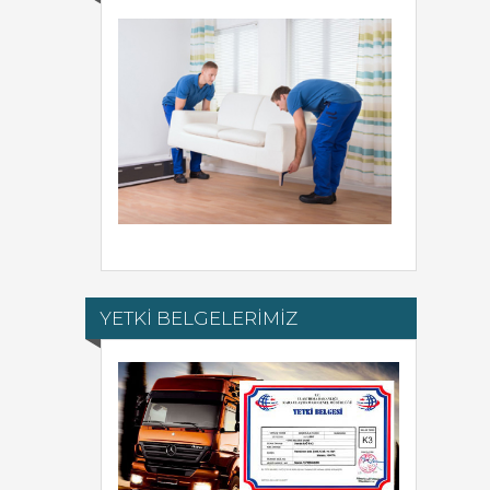
YETKİ BELGELERİMİZ